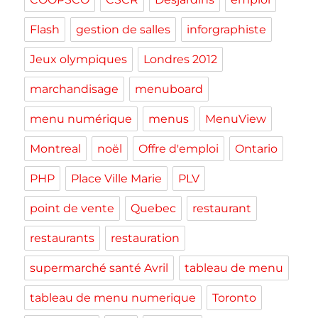
Flash
gestion de salles
inforgraphiste
Jeux olympiques
Londres 2012
marchandisage
menuboard
menu numérique
menus
MenuView
Montreal
noël
Offre d'emploi
Ontario
PHP
Place Ville Marie
PLV
point de vente
Quebec
restaurant
restaurants
restauration
supermarché santé Avril
tableau de menu
tableau de menu numerique
Toronto